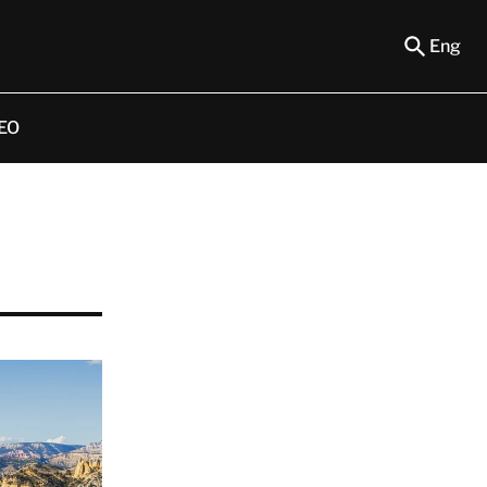
Eng
EO