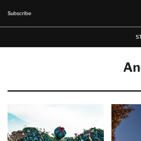
Subscribe
S
An