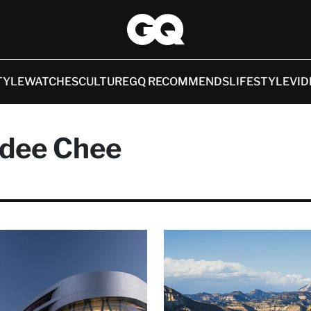
TYLE
WATCHES
CULTURE
GQ RECOMMENDS
LIFESTYLE
VID
dee Chee