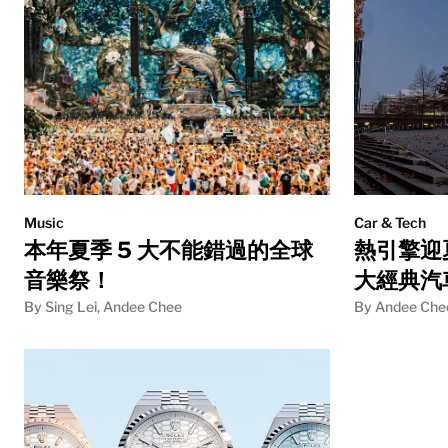
Music
Car & Tech
本年夏季 5 大不能錯過的全球
熱引擎迎夏
音樂祭！
大經典汽
By Sing Lei, Andee Chee
By Andee Che