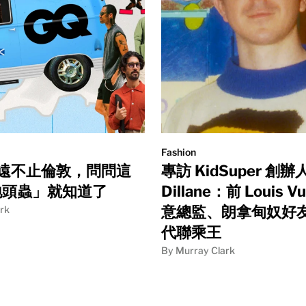
Fashion
遠不止倫敦，問問這
專訪 KidSuper 創辦人
「地頭蟲」就知道了
Dillane：前 Louis Vu
意總監、朗拿甸奴好
rk
代聯乘王
By Murray Clark