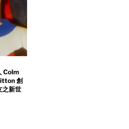
 Colm
itton 創
友之新世