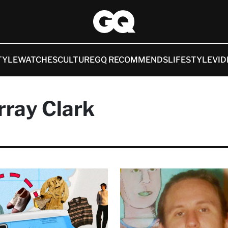
TYLE
WATCHES
CULTURE
GQ RECOMMENDS
LIFESTYLE
VID
ray Clark