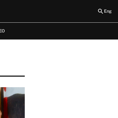
Eng
EO