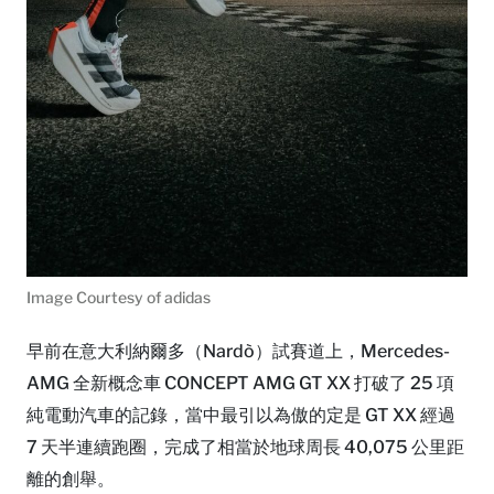
Image Courtesy of adidas
早前在意大利納爾多（Nardò）試賽道上，Mercedes-
AMG 全新概念車 CONCEPT AMG GT XX 打破了 25 項
純電動汽車的記錄，當中最引以為傲的定是 GT XX 經過
7 天半連續跑圈，完成了相當於地球周長 40,075 公里距
離的創舉。