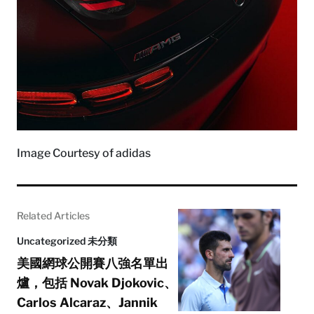
Image Courtesy of adidas
Related Articles
Uncategorized 未分類
美國網球公開賽八強名單出
爐，包括 Novak Djokovic、
Carlos Alcaraz、Jannik