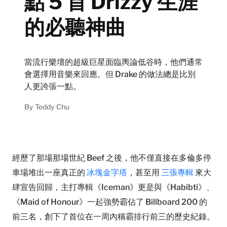
點 5 首 Drizzy 生涯
的必聽神曲
當流行樂壇的超級巨星面臨輿論低谷時，他們通常
會選擇用音樂來回應。但 Drake 的做法總是比別
人更誇張一點。
By
Teddy Chu
經歷了那場那場世紀 Beef 之後，他不僅直接在多倫多停
車場堆出一座真正的
冰塊金字塔
，甚至用
三張專輯
來大
肆宣告回歸，主打專輯《Iceman》更是與《Habibti》、
《Maid of Honour》一起強勢霸佔了 Billboard 200 的
前三名，創下了首位在一周內稱霸排行前三的歷史紀錄。