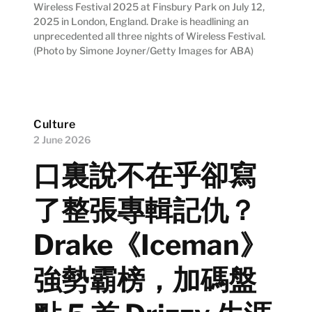
Wireless Festival 2025 at Finsbury Park on July 12,
2025 in London, England. Drake is headlining an
unprecedented all three nights of Wireless Festival.
(Photo by Simone Joyner/Getty Images for ABA)
Culture
2 June 2026
口裏說不在乎卻寫
了整張專輯記仇？
Drake《Iceman》
強勢霸榜，加碼盤