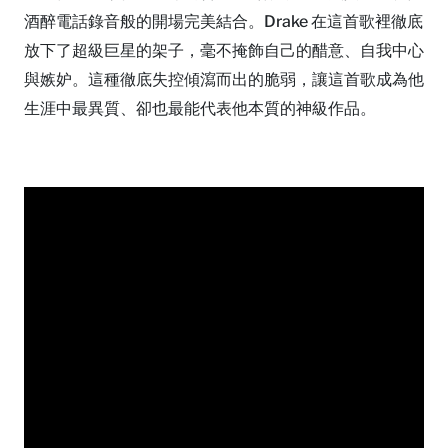
酒醉電話錄音般的開場完美結合。Drake 在這首歌裡徹底
放下了超級巨星的架子，毫不掩飾自己的醋意、自我中心
與嫉妒。這種徹底失控傾瀉而出的脆弱，讓這首歌成為他
生涯中最異質、卻也最能代表他本質的神級作品。