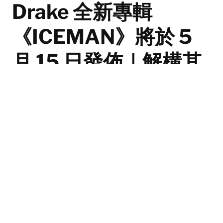
Drake 全新專輯
《ICEMAN》將於 5
月 15 日發佈｜解構其
打破常規的宣傳手法
隨著實況主 Kishka 於巨型冰雕中找到了藏有發佈日期的
冰袋，Drake 的全新專輯《ICEMAN》正式公布將於 5
月 15 日發佈！相信大家都對 Drake 這次的宣傳預熱專輯
的手法看得津津樂道，從去年開始的直播節目、在速龍主
場的專屬冰封椅子，到近期的巨型冰雕，Drake 向我們展
示了自己決心打破傳統音樂發行的公式化操作，將「等待
專輯」本身轉變為一場粉絲可參與的沉浸式體驗。以下讓
GQ Hong Kong 為大家娓娓道來這位加拿大天王的宣傳
手法。