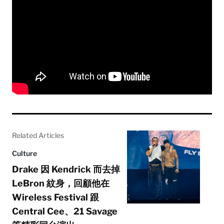
Related Articles
Culture
Drake 因 Kendrick 而去掉
LeBron 紋身，回顧他在
Wireless Festival 跟
Central Cee、21 Savage