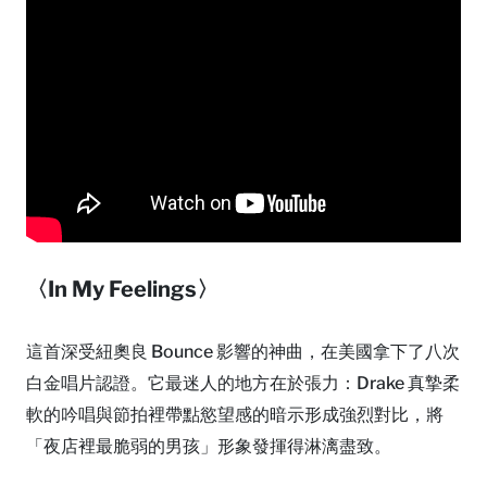
〈In My Feelings〉
這首深受紐奧良 Bounce 影響的神曲，在美國拿下了八次
白金唱片認證。它最迷人的地方在於張力：Drake 真摯柔
軟的吟唱與節拍裡帶點慾望感的暗示形成強烈對比，將
「夜店裡最脆弱的男孩」形象發揮得淋漓盡致。