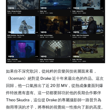
如果你不深究歌詞，從純粹的音樂與技術層面來看，
《Iceman》絕對是 Drake 近十年來最出色的作品。這次
回歸，他一口氣推出了近 20 部 MV，從熱成像畫面到爆
炸特效應有盡有。這一切都要歸功於他的長期合作夥伴
Theo Skudra，這位從 Drake 的專屬攝影師一路晉升為
御用導演的才子，將專輯的視覺統一性推向了新的高度。