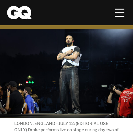
LONDON, ENGLAND - JULY 12: (EDITORIAL USE
ONLY) Drake performs live on stage during day two of