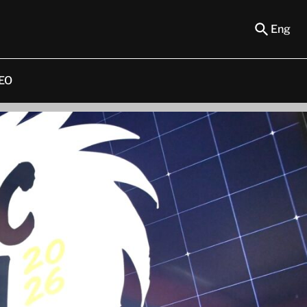
Eng
EO