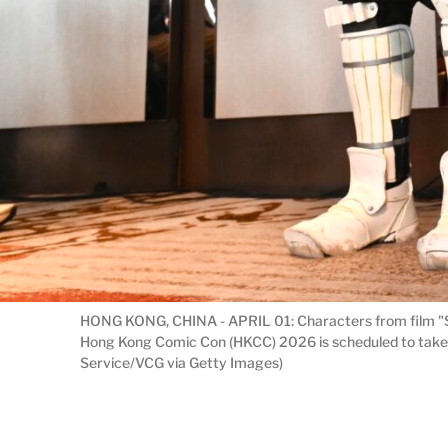
HONG KONG, CHINA - APRIL 01: Characters from film "St
Hong Kong Comic Con (HKCC) 2026 is scheduled to take 
Service/VCG via Getty Images)