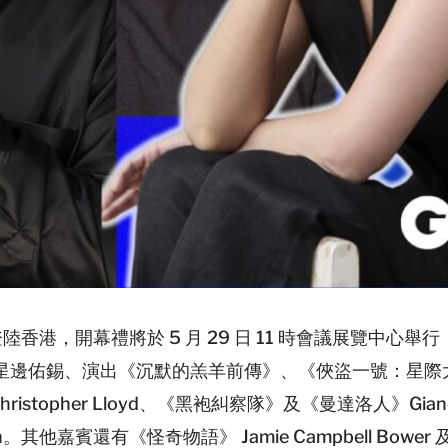
次登陸香港，開幕禮將於 5 月 29 日 11 時會議展覽中心舉
星邊佑錫、演出《沉默的羔羊前傳》、《俠盜一號：星際
hristopher Lloyd、《黑袍糾察隊》及《曼達洛人》Gianc
ogan。其他嘉賓還有《怪奇物語》 Jamie Campbell Bowe