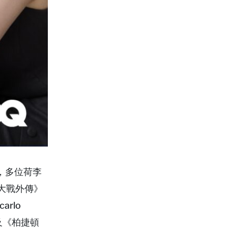
行，多位荷李
大戰外傳》
arlo
r 及《柏捷頓