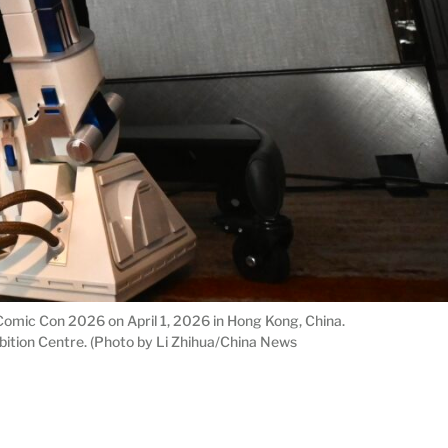
omic Con 2026 on April 1, 2026 in Hong Kong, China.
ition Centre. (Photo by Li Zhihua/China News