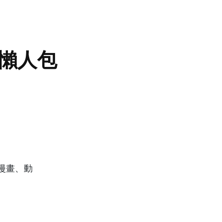
前懶人包
漫畫、動