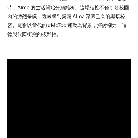
時，Alma 的生活開始分崩離析。這場指控不僅引發校園
內的激烈爭議，還威脅到揭露 Alma 深藏已久的黑暗秘
密。電影以當代的 #MeToo 運動為背景，探討權力、道
德與代際衝突的複雜性。