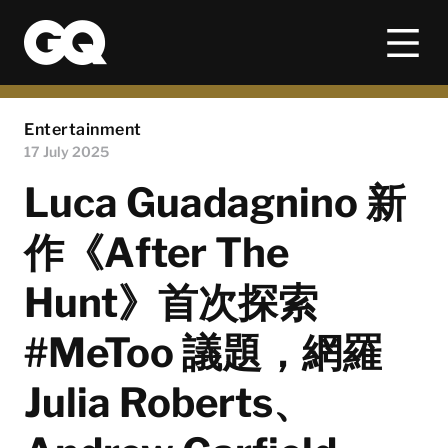
Entertainment
17 July 2025
Luca Guadagnino 新
作《After The
Hunt》首次探索
#MeToo 議題，網羅
Julia Roberts、