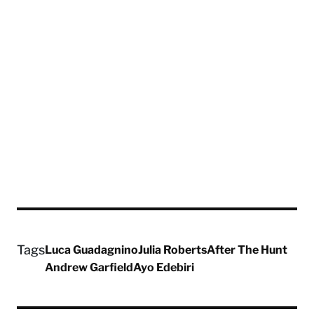
Tags
Luca Guadagnino
Julia Roberts
After The Hunt
Andrew Garfield
Ayo Edebiri