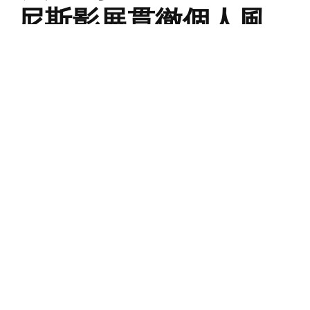
尼斯影展貫徹個人風
格，一起參透她的多彩
中性穿搭！
美國新生代演員 Ayo Edebiri 憑藉《The Bear》備受矚
目，她主演的《After the Hunt》在威尼斯影展首映，先
後帶來兩套 Chanel 造型，瞬間成為時尚圈的焦點。
By
Sing Lei