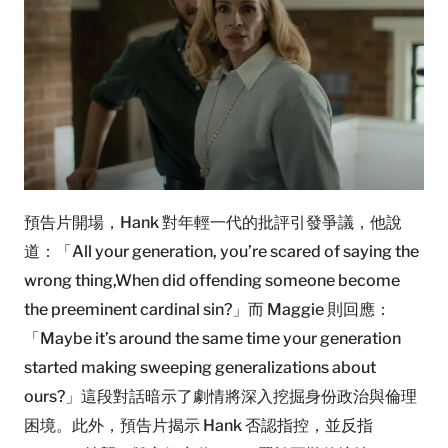
預告片開場，Hank 對年輕一代的批評引發爭議，他說
道：「All your generation, you’re scared of saying the
wrong thing,When did offending someone become
the preeminent cardinal sin?」而 Maggie 則回應：
「Maybe it’s around the same time your generation
started making sweeping generalizations about
ours?」這段對話暗示了劇情將深入挖掘身份政治與倫理
困境。此外，預告片揭示 Hank 否認指控，並反指