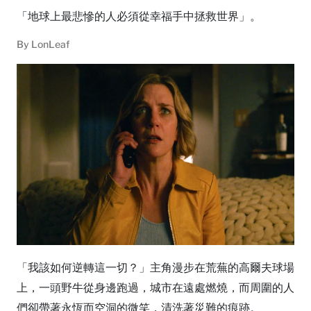
「地球上最悲慘的人必須從幸福手中拯救世界」。
By
LonLeaf
「我該如何逆轉這一切？」主角漫步在荒蕪的高爾夫球場
上，一頭野牛從身邊跑過，城市在遠處燃燒，而周圍的人
們卻帶著永恆而空洞的微笑，清洗著災難的痕跡。