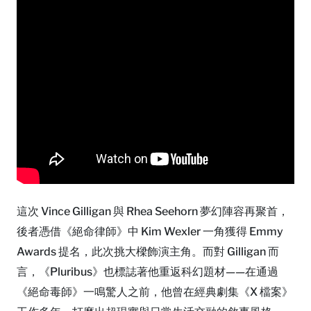
這次 Vince Gilligan 與 Rhea Seehorn 夢幻陣容再聚首，
後者憑借《絕命律師》中 Kim Wexler 一角獲得 Emmy
Awards 提名，此次挑大樑飾演主角。而對 Gilligan 而
言，《Pluribus》也標誌著他重返科幻題材——在通過
《絕命毒師》一鳴驚人之前，他曾在經典劇集《X 檔案》