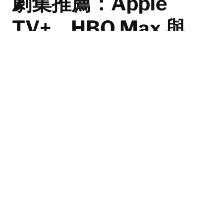
劇集推薦：Apple
TV+、HBO Max 與
Netflix 熱門系列最新
消息
《Stranger Things》第五季剛畫下完美句點，粉絲們無
需擔心劇荒！2026年1月，各大串流平台強勢出擊，帶
來多部續作、新季與衍生作品，精彩劇集輪番上陣，勢必
再掀追劇熱潮。
By
Sing Lei