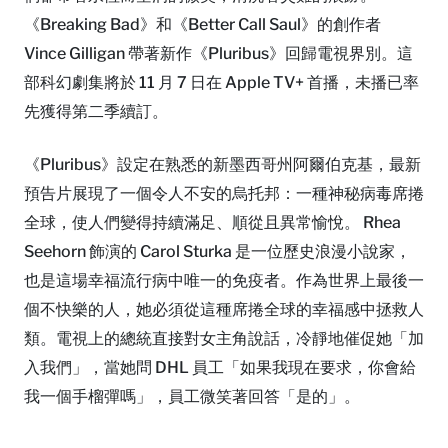
《Breaking Bad》和《Better Call Saul》的創作者
Vince Gilligan 帶著新作《Pluribus》回歸電視界別。這
部科幻劇集將於 11 月 7 日在 Apple TV+ 首播，未播已率
先獲得第二季續訂。
《Pluribus》設定在熟悉的新墨西哥州阿爾伯克基，最新
預告片展現了一個令人不安的烏托邦：一種神秘病毒席捲
全球，使人們變得持續滿足、順從且異常愉悅。 Rhea
Seehorn 飾演的 Carol Sturka 是一位歷史浪漫小說家，
也是這場幸福流行病中唯一的免疫者。作為世界上最後一
個不快樂的人，她必須從這種席捲全球的幸福感中拯救人
類。電視上的總統直接對女主角說話，冷靜地催促她「加
入我們」，當她問 DHL 員工「如果我現在要求，你會給
我一個手榴彈嗎」，員工微笑著回答「是的」。