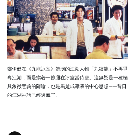
鄭伊健在《九龍冰室》飾演的江湖人物「九紋龍」不再爭
奪江湖，而是瘸著一條腿在冰室當侍應。這無疑是一種極
具象徵意義的隱喻，也是馬楚成導演的中心思想——昔日
的江湖神話已經過氣了。