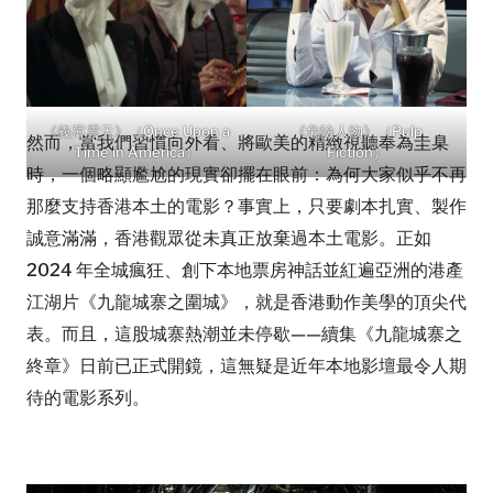
《義薄雲天》（Once Upon a
《危險人物》（Pulp
然而，當我們習慣向外看、將歐美的精緻視聽奉為圭臬
Time in America）
Fiction）
時，一個略顯尷尬的現實卻擺在眼前：為何大家似乎不再
那麼支持香港本土的電影？事實上，只要劇本扎實、製作
誠意滿滿，香港觀眾從未真正放棄過本土電影。正如
2024 年全城瘋狂、創下本地票房神話並紅遍亞洲的港產
江湖片《九龍城寨之圍城》，就是香港動作美學的頂尖代
表。而且，這股城寨熱潮並未停歇——續集《九龍城寨之
終章》日前已正式開鏡，這無疑是近年本地影壇最令人期
待的電影系列。