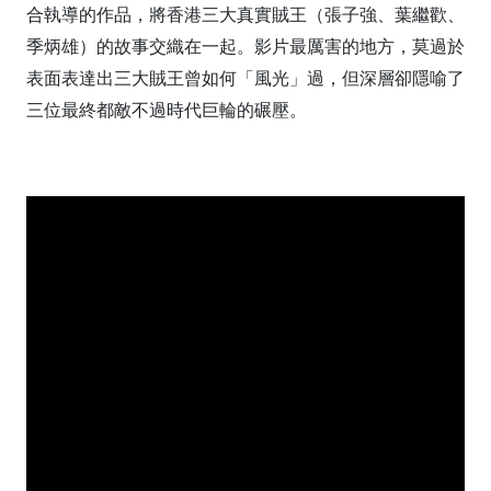
合執導的作品，將香港三大真實賊王（張子強、葉繼歡、
季炳雄）的故事交織在一起。影片最厲害的地方，莫過於
表面表達出三大賊王曾如何「風光」過，但深層卻隱喻了
三位最終都敵不過時代巨輪的碾壓。