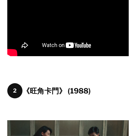
《旺角卡門》 (1988)
2