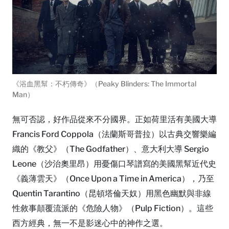
《浴血黑幫：不朽傳奇》（Peaky Blinders: The Immortal
Man）
無可否認，好作品從來不分國界。正如荷里活有美國大導
Francis Ford Coppola（法蘭斯哥普拉）以古典交響樂編
織的《教父》（The Godfather）、意大利大導 Sergio
Leone（沙治奧里昂）用憂傷口琴譜寫的美國黑幫近代史
《義薄雲天》（Once Upon a Time in America），乃至
Quentin Tarantino（昆頓塔倫天奴）用黑色幽默與非線
性敘事顛覆流派的《危險人物》（Pulp Fiction）。這些
西方經典，無一不是影迷心中的神作之選。