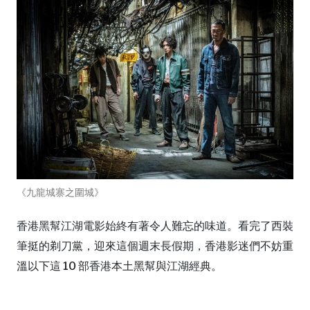
《九龍城寨之圍城》
香港黑幫江湖電影始終有著令人難忘的味道。看完了西裝
筆挺的剃刀黨，迎來這個週末長假期，香港影迷們不妨重
溫以下這 10 部香港本土黑幫與江湖經典。