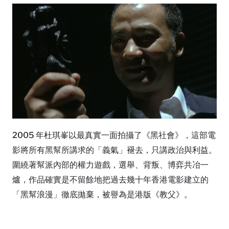
2005 年杜琪峯以最真實一面拍攝了《黑社會》，這部電
影將所有黑幫所講求的「義氣」褪去，只講政治與利益。
圍繞著幫派內部的權力遊戲，選舉、背叛、博弈共冶一
爐，作品確實是不留餘地把過去幾十年香港電影建立的
「黑幫浪漫」徹底拋棄，被譽為是港版《教父》。