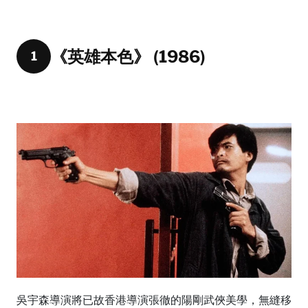
《英雄本色》 (1986)
1
吳宇森導演將已故香港導演張徹的陽剛武俠美學，無縫移