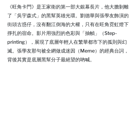
《旺角卡門》是王家衛的第一部大銀幕長片，他大膽剝離
了「吳宇森式」的黑幫英雄光環。劉德華與張學友飾演的
街頭古惑仔，沒有翻江倒海的大權，只有在旺角霓虹燈下
掙扎的宿命。影片用強烈的色彩與「抽幀」（Step-
printing），展現了底層年輕人在繁華都市下的孤則與幻
滅。張學友那句被全網做成迷因（Meme）的經典台詞，
背後其實是底層黑幫分子最絕望的吶喊。