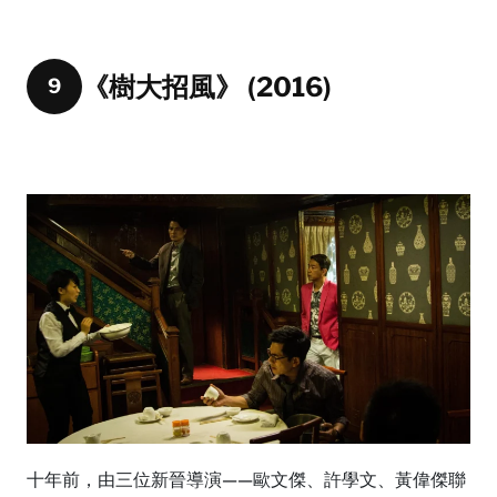
《樹大招風》 (2016)
9
十年前，由三位新晉導演——歐文傑、許學文、黃偉傑聯