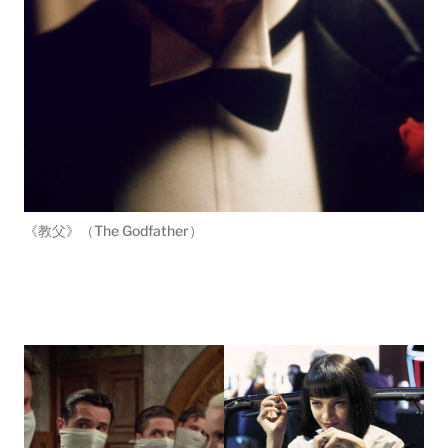
《教父》（The Godfather）