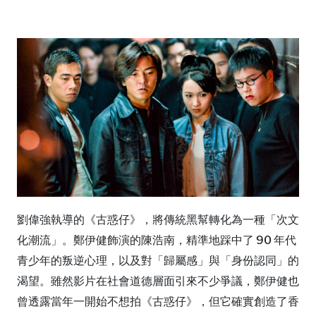
劉偉強執導的《古惑仔》，將傳統黑幫轉化為一種「次文
化潮流」。鄭伊健飾演的陳浩南，精準地踩中了 90 年代
青少年的叛逆心理，以及對「歸屬感」與「身份認同」的
渴望。雖然影片在社會道德層面引來不少爭議，鄭伊健也
曾透露當年一開始不想拍《古惑仔》，但它確實創造了香