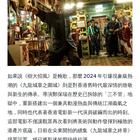
如果說《樹大招風》是輓歌，那麼 2024 年引爆現象級熱
潮的《九龍城寨之圍城》則是對香港舊時代最深情的致敬
與新生的傳承。導演鄭保瑞在歷史已拆除的「三不管」地
獄中，重新搭建出一個兼具動漫熱血與傳統江湖義氣之
地，同時也代表著香港電影新一代演員破繭而出的時刻。
這部電影不僅讓觀眾再次看到將美術與動作發揮到極致的
港產片底蘊，日前在尖東開拍的續集《九龍城寨之終章》
場景設置，經已將影迷的期待值拉滿。