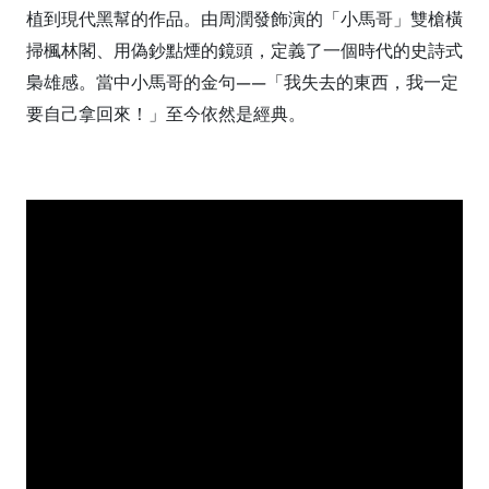
植到現代黑幫的作品。由周潤發飾演的「小馬哥」雙槍橫
掃楓林閣、用偽鈔點煙的鏡頭，定義了一個時代的史詩式
梟雄感。當中小馬哥的金句——「我失去的東西，我一定
要自己拿回來！」至今依然是經典。