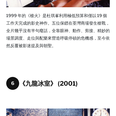
1999 年的《槍火》是杜琪峯利用極低預算和僅以 19 個
工作天完成的影史神作。五位保鏢在荃灣商場發生槍戰，
全片幾乎沒有半句廢話，全靠眼神、動作、剪接、精妙的
場景調度、走位與配樂來營造呼吸停頓的危機感，至今依
然反覆被影迷提及與朝聖。
《九龍冰室》 (2001)
6