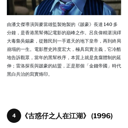
由潘文傑導演與麥當雄監製炮製的《跛豪》長達 140 多
分鐘，是香港黑幫傳記電影的巔峰之作。呂良偉精湛演繹
大毒梟吳錫豪，從難民到一手遮天的地下皇帝，再到終局
崩塌的一生。電影歷史跨度宏大，極具寫實主義，它冷酷
地告訴觀眾，當年的黑幫秩序，本質上就是貪腐體制的延
伸；雷洛探長與跛豪的結盟，正是那個「金錢帝國」時代
黑白共治的寫實烙印。
《古惑仔之人在江湖》 (1996)
4