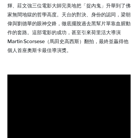
輝、莊文強三位電影大師完美地把「捉內鬼」升華到了佛
家無間地獄的哲學高度。天台的對決、身份的認同，梁朝
偉與劉德華的眼神交鋒，徹底擺脫過去黑幫片單靠血腥動
作的套路。這部電影的成功，甚至引來荷里活大導演
Martin Scorsese（馬田史高西斯）翻拍，最終並贏得他
個人首座奧斯卡最佳導演獎。