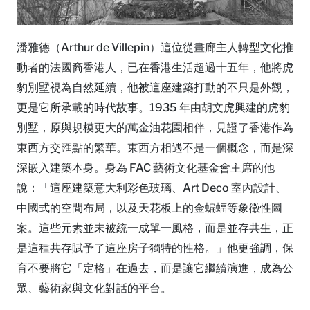
潘雅德（Arthur de Villepin）這位從畫廊主人轉型文化推
動者的法國裔香港人，已在香港生活超過十五年，他將虎
豹別墅視為自然延續，他被這座建築打動的不只是外觀，
更是它所承載的時代故事。1935 年由胡文虎興建的虎豹
別墅，原與規模更大的萬金油花園相伴，見證了香港作為
東西方交匯點的繁華。東西方相遇不是一個概念，而是深
深嵌入建築本身。身為 FAC 藝術文化基金會主席的他
說：「這座建築意大利彩色玻璃、Art Deco 室內設計、
中國式的空間布局，以及天花板上的金蝙蝠等象徵性圖
案。這些元素並未被統一成單一風格，而是並存共生，正
是這種共存賦予了這座房子獨特的性格。」他更強調，保
育不要將它「定格」在過去，而是讓它繼續演進，成為公
眾、藝術家與文化對話的平台。