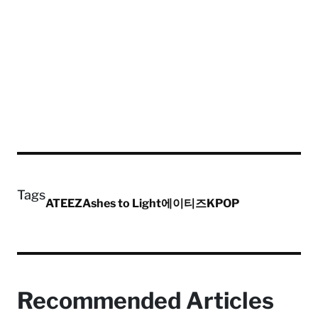
Tags
ATEEZ
Ashes to Light
에이티즈
KPOP
Recommended Articles