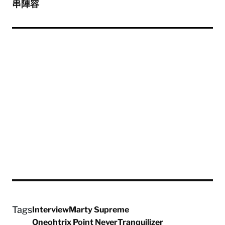
串陣容
Tags
Interview
Marty Supreme
Oneohtrix Point Never
Tranquilizer