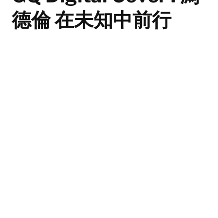
德倫 在未知中前行
所有人都想要成功，但正如馮德倫在新單曲〈屢戰屢敗又
怎樣〉中所回應的，人生難免會遭遇失敗。那些挫折，都
是時間留下的痕跡——你無法預知自己所種下的種子，在
土地上最終會長成的模樣，但你可以選擇，以甚麼樣的心
情迎接收穫。
By Leon Kuo & Amber Chiu；Adapted by Mike Lai