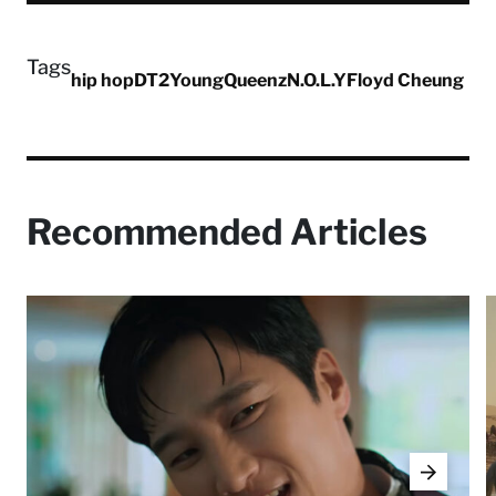
Tags
hip hop
DT2
YoungQueenz
N.O.L.Y
Floyd Cheung
Recommended Articles