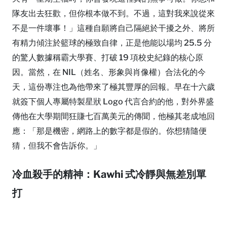
隊友出去狂歡，但你根本做不到。不過，這對我來說從來
不是一件壞事！」這種自願將自己隔絕於干擾之外、將所
有精力傾注於籃球的極致自律，正是他能以場均 25.5 分
的驚人數據稱霸大學賽、打破 19 項校史紀錄的核心原
因。當然，在 NIL（姓名、形象與肖像權）合法化的今
天，這份專注也為他帶來了極其豐厚的回報。早在十六歲
就簽下個人專屬特製星狀 Logo 代言合約的他，對外界盛
傳他在大學期間狂賺七百萬美元的傳聞，他極其老成地回
應：「那是機密，網路上的數字都是假的。你想猜隨便
猜，但我不會告訴你。」
冷血殺手的精神：Kawhi 式冷靜與無差別單
打