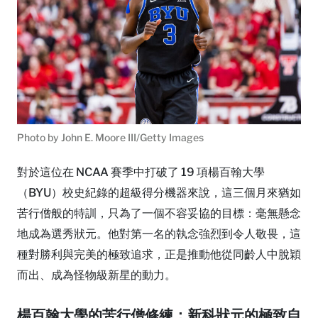
Photo by John E. Moore III/Getty Images
對於這位在 NCAA 賽季中打破了 19 項楊百翰大學
（BYU）校史紀錄的超級得分機器來說，這三個月來猶如
苦行僧般的特訓，只為了一個不容妥協的目標：毫無懸念
地成為選秀狀元。他對第一名的執念強烈到令人敬畏，這
種對勝利與完美的極致追求，正是推動他從同齡人中脫穎
而出、成為怪物級新星的動力。
楊百翰大學的苦行僧修練：新科狀元的極致自