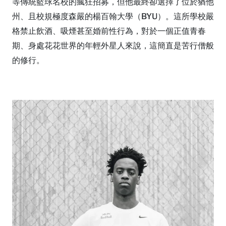
等傳統籃球名校的瘋狂招募，但他最終卻選擇了位於猶他
州、且校規極度森嚴的楊百翰大學（BYU）。這所學校嚴
格禁止飲酒、吸煙甚至婚前性行為，對於一個正值青春
期、身處花花世界的年輕外星人來說，這簡直是苦行僧般
的修行。