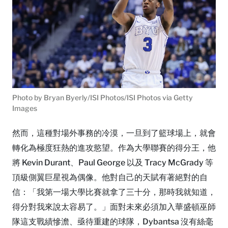
Photo by Bryan Byerly/ISI Photos/ISI Photos via Getty
Images
然而，這種對場外事務的冷漠，一旦到了籃球場上，就會
轉化為極度狂熱的進攻慾望。作為大學聯賽的得分王，他
將 Kevin Durant、Paul George 以及 Tracy McGrady 等
頂級側翼巨星視為偶像。他對自己的天賦有著絕對的自
信：「我第一場大學比賽就拿了三十分，那時我就知道，
得分對我來說太容易了。」面對未來必須加入華盛頓巫師
隊這支戰績慘澹、亟待重建的球隊，Dybantsa 沒有絲毫