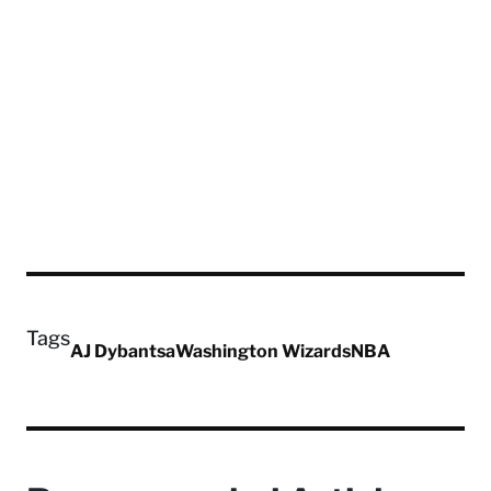
Tags
AJ Dybantsa
Washington Wizards
NBA