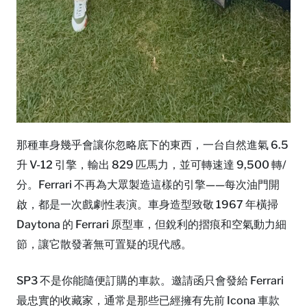
那種車身幾乎會讓你忽略底下的東西，一台自然進氣 6.5
升 V-12 引擎，輸出 829 匹馬力，並可轉速達 9,500 轉/
分。Ferrari 不再為大眾製造這樣的引擎——每次油門開
啟，都是一次戲劇性表演。車身造型致敬 1967 年橫掃
Daytona 的 Ferrari 原型車，但銳利的摺痕和空氣動力細
節，讓它散發著無可置疑的現代感。
SP3 不是你能隨便訂購的車款。邀請函只會發給 Ferrari
最忠實的收藏家，通常是那些已經擁有先前 Icona 車款