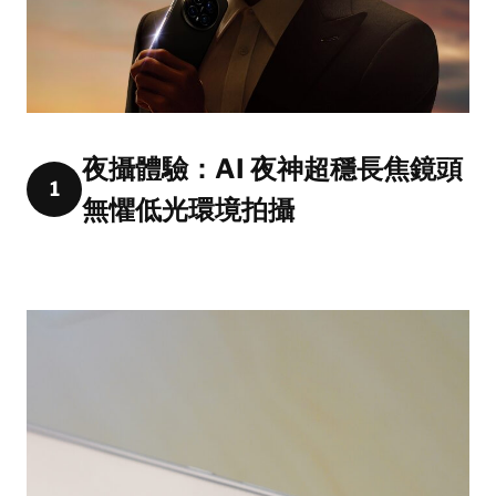
夜攝體驗：AI 夜神超穩長焦鏡頭
1
無懼低光環境拍攝