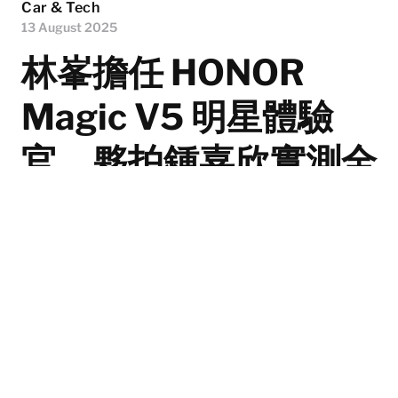
Car & Tech
13 August 2025
林峯擔任 HONOR
Magic V5 明星體驗
官，夥拍鍾嘉欣實測全
球最薄旗艦摺疊屏手機
由全球 AI 終端生態品牌 HONOR 開發的全新旗艦摺疊屏
幕手機 HONOR Magic V5 已正式登陸香港。這部全球最
纖薄的摺疊手機，將徹底改變各位對手機領域的使用體
驗，展開摺疊屏幕手機的巔峰序幕！為了令各位更深入了
解手機的精彩創舉，HONOR 更邀請到林峯擔任明星體驗
官，於發佈會中親身測試 HONOR Magic V5 多項頂級 AI
功能。