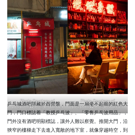
Photo Courtesy of
Photo Courtesy of
乒乓城酒吧隱藏於西營盤，門面是一扇毫不起眼的紅色大
pingpong129 / @ Instagram
pingpong129 / @ Instagram
門，門口標誌着「教授乒乓波」、「零售乒乓波用品」，
門外沒有酒吧明顯標誌，讓外人難以察覺。推開大門，沿
狹窄的樓梯走下去進入寬敞的地下室，就像穿越時空，到