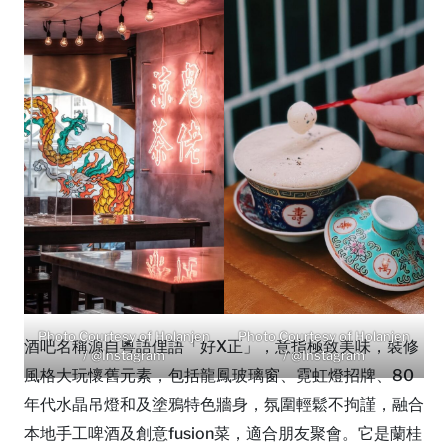
Photo Courtesy of Holanjen
Photo Courtesy of Holanjen
酒吧名稱源自粵語俚語「好X正」，意指極致美味，裝修
/ @Instagram
/ @Instagram
風格大玩懷舊元素，包括龍鳳玻璃窗、霓虹燈招牌、80
年代水晶吊燈和及塗鴉特色牆身，氛圍輕鬆不拘謹，融合
本地手工啤酒及創意fusion菜，適合朋友聚會。它是蘭桂