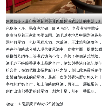
Photo Courtesy of Kinsman
建民號令人最印象深刻的是其以懷舊港式設計的主題，紅
色皮革卡座、馬賽克地磚、紅 A 吊燈、李漢港楷字體等
處處散發着王家衛美學氛圍。酒吧以本地及中國烈酒為基
調的雞尾酒，包括黑糯米酒、木瓜酒、玉冰燒和酒釀等，
將這些傳統成分融入現代雞尾酒中。食物方面，提供如臘
腸拼盤及蝦多士等港式懷舊小食，完善了整個港式體驗。
酒吧亦不時跟香港本土品牌合作，例如與香港仔流記艇仔
粉合作，在酒吧推出招牌艇仔粉之餘，並以此為靈感創作
出帶白胡椒味的雞尾酒。最新一次則與香港歷史悠久的十
字牌純鮮奶合作，加上傳統紹興酒，再刨上一層鹹蛋黃，
創作出濃郁香滑的雞尾酒，創意十足，別有一番風味。
地址：中環蘇豪卑利街 65 號地舖