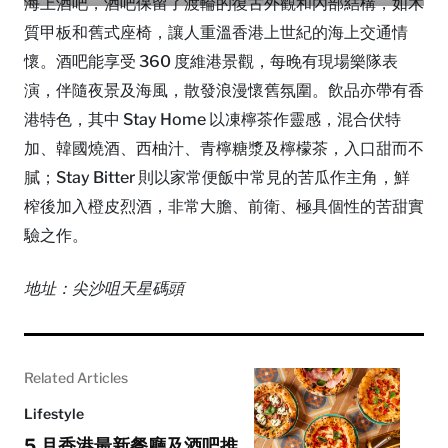
海上酒吧，酒吧保留了渡輪的復古外觀和內部結構，如木
質甲板和舊式座椅，讓人重溫香港上世紀的海上交通情
懷。酒吧能享受 360 度維港景觀，每晚有現場樂隊表
演，伴隨夜景及海風，散發浪漫懷舊氛圍。飲品亦帶有香
港特色，其中 Stay Home 以凍檸茶作靈感，混合伏特
加、韓國燒酒、西柚汁、青檸糖漿及檸檬茶，入口甜而不
膩；Stay Bitter 則以家常便飯中常見的苦瓜作主角，鮮
榨後加入橙皮烈酒，非常大膽、前衛、極具個性的苦甜實
驗之作。
地址：尖沙咀天星碼頭
Related Articles
Lifestyle
5 月香港最新餐廳及酒吧推