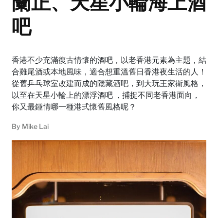
蘭正、天星小輪海上酒
吧
香港不少充滿復古情懷的酒吧，以老香港元素為主題，結
合雞尾酒或本地風味，適合想重溫舊日香港夜生活的人！
從舊乒乓球室改建而成的隱藏酒吧，到大玩王家衛風格，
以至在天星小輪上的漂浮酒吧 ，捕捉不同老香港面向，
你又最鍾情哪一種港式懷舊風格呢？
By
Mike Lai