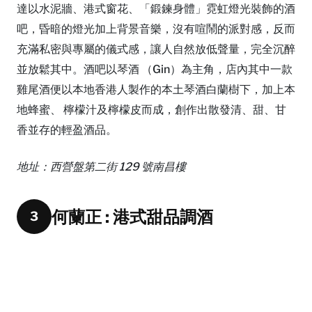
達以水泥牆、港式窗花、「鍛鍊身體」霓虹燈光裝飾的酒
吧，昏暗的燈光加上背景音樂，沒有喧鬧的派對感，反而
充滿私密與專屬的儀式感，讓人自然放低聲量，完全沉醉
並放鬆其中。酒吧以琴酒 （Gin）為主角，店內其中一款
雞尾酒便以本地香港人製作的本土琴酒白蘭樹下，加上本
地蜂蜜、 檸檬汁及檸檬皮而成，創作出散發清、甜、甘
香並存的輕盈酒品。
地址：西營盤第二街 129 號南昌樓
何蘭正 : 港式甜品調酒
3