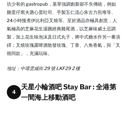
坊少有的 gastropub，菜單強調創新卻不失傳統，例如
雞蛋仔窩夫溏心蛋吐司、手製五仁流心朱古力煎堆等、
24小時慢煮伊比利亞叉燒等。至於酒品亦極具創意，人
氣極高的芝麻花生湯圓經典雞尾酒，以芝麻味威士忌調
製，加上花生味泡沫及日式丸子，將中式糖水作另一番演
繹；叉燒玫瑰露啤酒散發玫瑰、丁香、八角香氣，與「叉
燒同款」，充滿玩味。
地址：中環雲咸街 29 號 LKF29 2 樓
天星小輪酒吧 Stay Bar : 全港第
4
一間海上移動酒吧