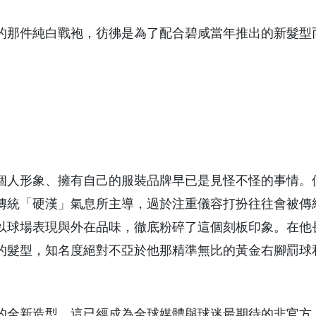
的那件純白戰袍，彷彿是為了配合碧咸當年推出的新髮型
個人形象、擁有自己的服裝品牌早已是見怪不怪的事情。
傳統「硬漢」氣息所主導，過於注重儀容打扮往往會被傳
以球場表現與外在品味，徹底粉碎了這個刻板印象。在他
的髮型，知名度絕對不亞於他那精準無比的黃金右腳罰球
的全新造型。這已經成為全球媒體與球迷最期待的非官方