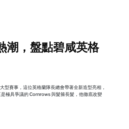
界盃熱潮，盤點碧咸英格
每逢大型賽事，這位英格蘭隊長總會帶著全新造型亮相，
，甚至是極具爭議的 Cornrows 與髮箍長髮，他徹底改變