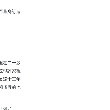
而量身訂造
但在二十多
統球評家視
長達十三年
和招牌的七
「儀式