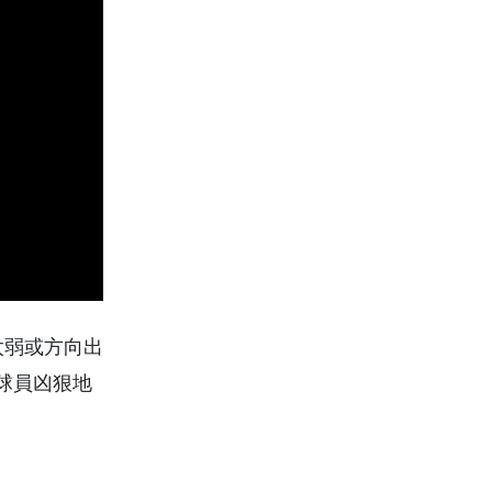
度太弱或方向出
球員凶狠地