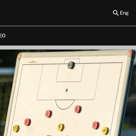
Eng
EO