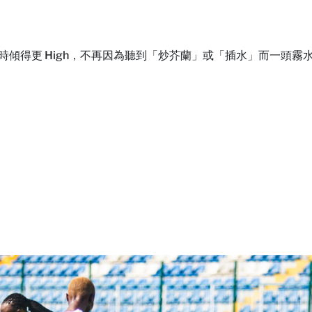
傾得更 High，不再因為聽到「炒芥蘭」或「插水」而一頭霧水？G