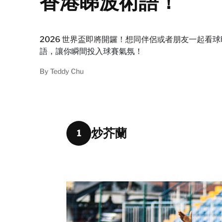
香港睇波術語！
2026 世界盃即將開鑼！想同伴侶或者朋友一起看球時
語，讓你瞬間投入球賽氣氛！
By
Teddy Chu
炒芥蘭
1