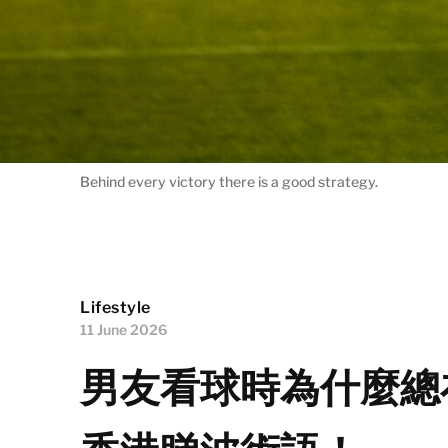
Behind every victory there is a good strategy.
Lifestyle
11 June 2026
男友看球時為什麼總