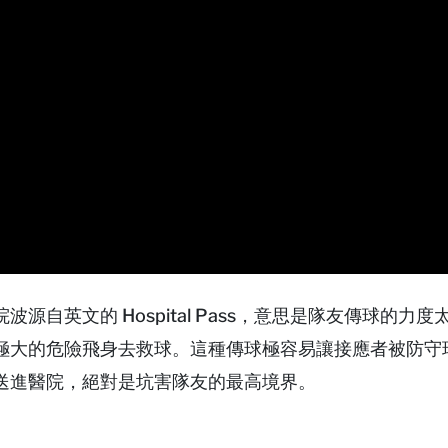
自英文的 Hospital Pass，意思是隊友傳球的力
極大的危險飛身去救球。這種傳球極容易讓接應者被防守
送進醫院，絕對是坑害隊友的最高境界。