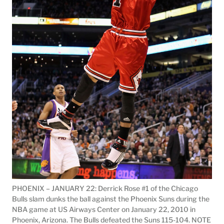
PHOENIX – JANUARY 22: Derrick Rose #1 of the Chicago
Bulls slam dunks the ball against the Phoenix Suns during the
NBA game at US Airways Center on January 22, 2010 in
Phoenix, Arizona. The Bulls defeated the Suns 115-104. NOTE