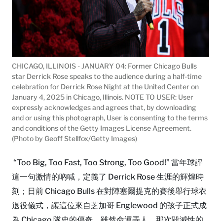
CHICAGO, ILLINOIS - JANUARY 04: Former Chicago Bulls
star Derrick Rose speaks to the audience during a half-time
celebration for Derrick Rose Night at the United Center on
January 4, 2025 in Chicago, Illinois. NOTE TO USER: User
expressly acknowledges and agrees that, by downloading
and or using this photograph, User is consenting to the terms
and conditions of the Getty Images License Agreement.
(Photo by Geoff Stellfox/Getty Images)
“Too Big, Too Fast, Too Strong, Too Good!” 當年球評
這一句激情的吶喊，定義了 Derrick Rose 生涯的輝煌時
刻；日前 Chicago Bulls 在對陣塞爾提克的賽後舉行球衣
退役儀式，讓這位來自芝加哥 Englewood 的孩子正式成
為 Chicago 隊史的傳奇。雖然命運弄人，那次毀滅性的