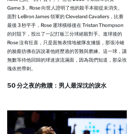
Game 3，Rose 向世人證明了他的殺手本能從未消失。
面對 LeBron James 領軍的 Cleveland Cavaliers，比賽
最後 3 秒平手，Rose 運球橫移後在 Tristan Thompson
的封阻下，投出了一記打板三分球絕殺對手。進球後的
Rose 沒有狂喜，只是面無表情地被隊友擁簇，那張冷峻
的臉龐彷彿在訴說著他經歷過的苦難與磨練。這一球，讓
無數等待他回歸的球迷淚流滿面，因為我們知道，那朵玫
瑰依然帶刺。
50 分之夜的救贖：男人最深沈的淚水