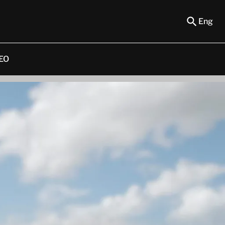
Eng
EO