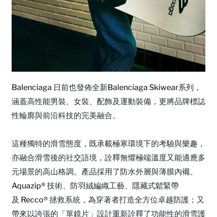
Balenciaga 日前也發佈全新Balenciaga Skiwear系列，
涵蓋高性能男裝、女裝、配飾及運動裝備，更將品牌標誌
性輪廓與前沿科技的完美融合。
這種獨特的滑雪態度，既承載極寒環境下的考驗與樂趣，
亦融合滑雪後的社交語境，詮釋無懼極端溫度又能適應多
元場景的高山格調。產品採用了防水外層與薄膜內襯、
Aquazip® 技術、防羽絨編織工藝、隱藏式鬆緊帶
及 Recco® 拯救系統，為穿著者打造全方位卓越防護；又
帶來以誇張的「單鏡片」設計重新詮釋了功能性的滑雪護