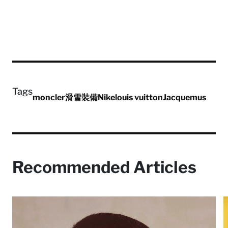
Tags
moncler
滑雪裝備
Nike
louis vuitton
Jacquemus
Recommended Articles