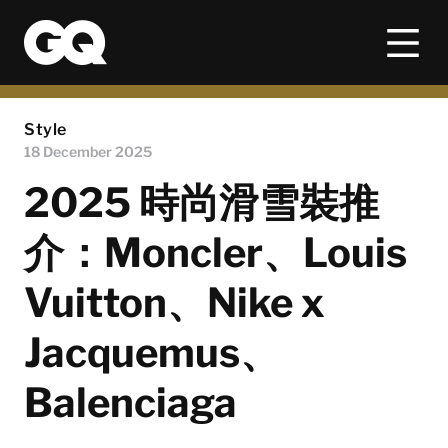
Style
18 December 2025
2025 時尚滑雪裝推
介：Moncler、Louis
Vuitton、Nike x
Jacquemus、
Balenciaga