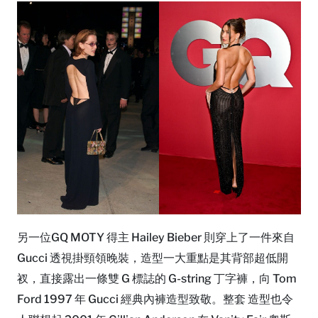
另一位GQ MOTY 得主 Hailey Bieber 則穿上了一件來自
Gucci 透視掛頸領晚裝，造型一大重點是其背部超低開
衩，直接露出一條雙 G 標誌的 G-string 丁字褲，向 Tom
Ford 1997 年 Gucci 經典內褲造型致敬。整套 造型也令