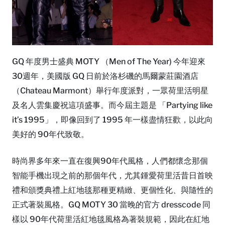
GQ 年度男士盛典 MOTY （Men of The Year) 今年迎來
30週年，美國版 GQ 日前於洛杉磯的馬爾蒙莊園酒店
（Chateau Marmont）舉行年度派對，一眾荷里活明星
及名人雲集慶祝這項盛事。而今屆主題是 「Partying like
it’s 1995」，即像回到了 1995 年一樣盡情狂歡，以此向
美好的 90年代致敬。
時尚界多年來一直在復興90年代風格，人們都懷念那個
智能手機出現之前的那個年代，尤其鍾愛荷里活昔日首映
禮和頒獎典禮上紅地毯那種更精緻、更個性化、與隨性的
正式著裝風格。GQ MOTY 30 當晚的官方 dresscode 同
樣以 90年代荷里活紅地毯風格為著裝規範，因此在紅地