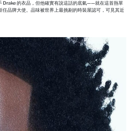
諷了對手 Drake 的衣品，但他確實有說這話的底氣——就在這首熱單
HANEL 新任品牌大使。品味被世界上最挑剔的時裝屋認可，可見其近