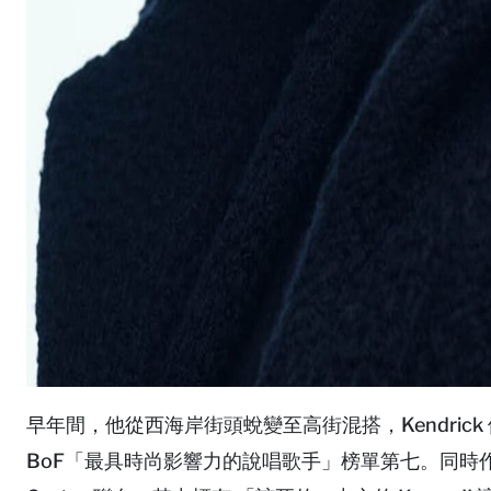
早年間，他從西海岸街頭蛻變至高街混搭，Kendrick
BoF「最具時尚影響力的說唱歌手」榜單第七。同時作為 Ni