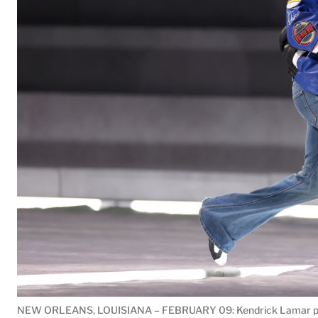
NEW ORLEANS, LOUISIANA – FEBRUARY 09: Kendrick Lamar perf