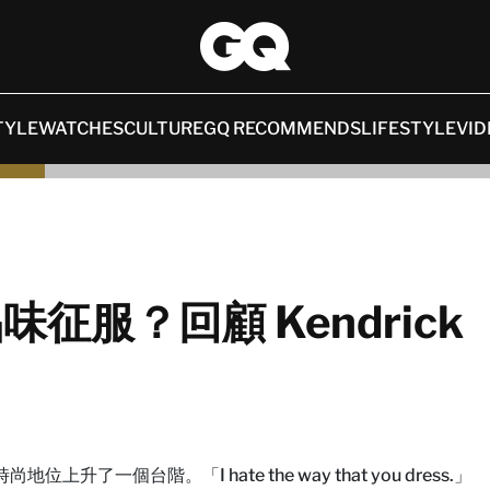
TYLE
WATCHES
CULTURE
GQ RECOMMENDS
LIFESTYLE
VID
味征服？回顧 Kendrick
尚地位上升了一個台階。「I hate the way that you dress.」