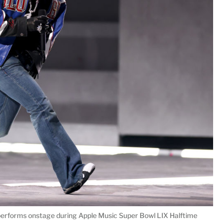
orms onstage during Apple Music Super Bowl LIX Halftime