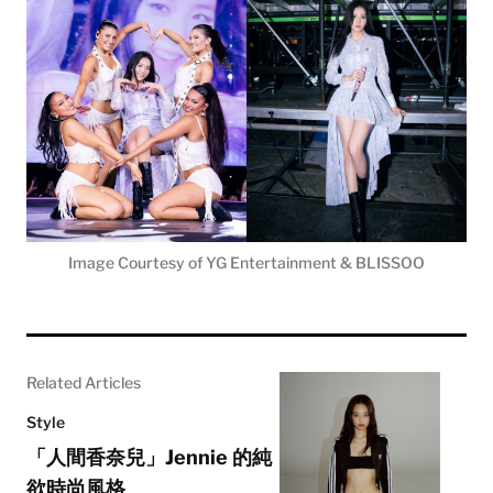
Image Courtesy of YG Entertainment & BLISSOO
Related Articles
Style
「人間香奈兒」Jennie 的純
欲時尚風格