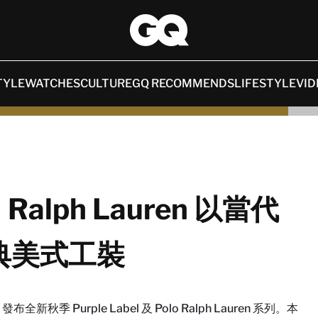
TYLE
WATCHES
CULTURE
GQ RECOMMENDS
LIFESTYLE
VID
lph Lauren 以當代
典美式工裝
，發布全新秋季 Purple Label 及 Polo Ralph Lauren 系列。本