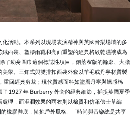
文化活動。本系列以現場表演精神與英國音樂場域的多
芯絨西裝、塑膠雨靴和亮面重塑的經典格紋乾濕褸成為
情貫穿系列，除了幼身圍巾這個標誌性項目，俐落窄版的輪廓、大膽
的美學。三釦式與雙排扣西裝外套以羊毛或丹寧材質製
帶，重回經典剪裁；現代質感面料如塗層丹寧與蠟感棉
927 年 Burberry 外套的經典細節，捕捉英國夏季
層處理，而濕潤效果的雨衣則以棉質和仿萊佛士草編
堅固的橡膠鞋底，擁抱戶外風格。「時尚與音樂總是共享