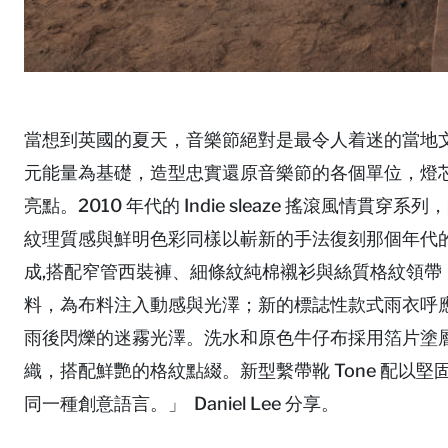
當想到英國的夏天，音樂節絕對是最令人着迷的當地
元能量為基礎，造型忠實還原音樂節的各個單位，燈
亮點。2010 年代的 Indie sleaze 搖滾風
紋理質感與鮮明色彩同樣以嶄新的手法復刻那個年代
成,搭配窄管西裝褲、細條紋純棉襯衫與絲質格紋領
料，為布料注入動感與光澤；新的標誌性款式雨衣呼應了 1
雨後閃爍的迷霧光澤。洗水和原色牛仔布採用箔片塗
織，搭配鮮艷的格紋點綴。新型繫帶靴 Tone 配以
同一種創意語言。」 Daniel Lee 分享。