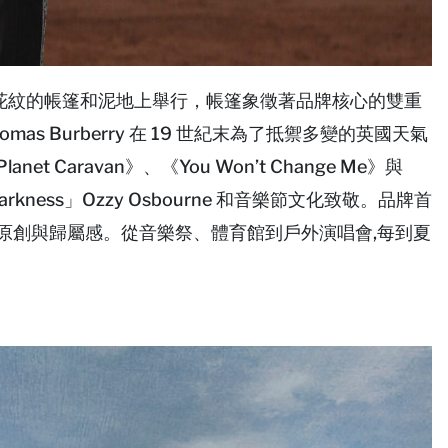
花紋的帳篷和泥地上舉行，帳篷象徵著品牌核心的雙重
s Burberry 在 19 世紀末為了抵禦多變的英國天氣
et Caravan》、《You Won’t Change Me》與
arkness」Ozzy Osbourne 和音樂節文化致敬。品牌首
表達、原創與歸屬感。從音樂祭、體育館到戶外演唱會,每到夏