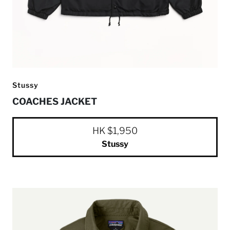
Stussy
COACHES JACKET
HK $1,950
Stussy