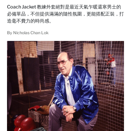
Coach Jacket 教練外套絕對是最近天氣乍暖還寒男士的
必備單品，不但提供滿滿的隨性氛圍，更能搭配正裝，打
造毫不費力的時尚感。
By
Nicholas Chan Lok