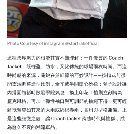
Photo Courtesy of instagram @startrakofficial
這種跨界魅力的根源其實不難理解：一件優質的 Coach
Jacket，既輕盈、防水，又比傳統的球場雨衣時尚。而這
時尚感的來源，關鍵在於細節的巧妙設計——按扣式前襟
能靈活調整造型比例，全扣或半開隨心所欲；領子設計讓
內搭圓領衫時散發學院氣息，換上印花 T 恤則立刻轉為
龐克風格。再加上彈性袖口與可調節的抽繩下襬，更可輕
鬆抵禦突如其來的大雨或綿綿春雨，實用與型格兼備。正
是這些細微之處，讓 Coach Jacket 跨越時代與族群，成
為歷久不衰的潮流單品。