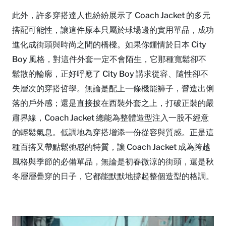
此外，許多穿搭達人也紛紛展示了 Coach Jacket 的多元
搭配可能性，讓這件原本只屬於球場邊的實用單品，成功
進化成街頭與時尚之間的橋樑。如果你鍾情於日本 City
Boy 風格，對這件外套一定不會陌生，它那種寬鬆卻不
鬆散的輪廓，正好呼應了 City Boy 講求從容、隨性卻不
失層次的穿搭哲學。無論是配上一條機能褲子，營造出俐
落的戶外感；還是直接披在西裝外套之上，打破正裝的嚴
肅界線，Coach Jacket 總能為整體造型注入一股不經意
的輕鬆氣息。低調地為穿搭增添一份從容與質感。正是這
種百搭又帶點鬆弛感的特質，讓 Coach Jacket 成為跨越
風格與季節的必備單品，無論是初春微涼的街頭，還是秋
冬層層疊穿的日子，它都能默默地撐起整個造型的格調。