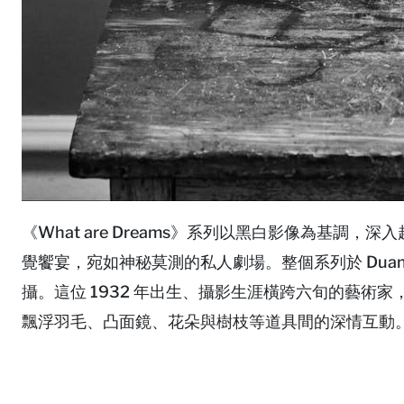
《What are Dreams》系列以黑白影像為基
覺饗宴，宛如神秘莫測的私人劇場。整個系列於 Duane
攝。這位 1932 年出生、攝影生涯橫跨六旬的藝術家，將自
飄浮羽毛、凸面鏡、花朵與樹枝等道具間的深情互動