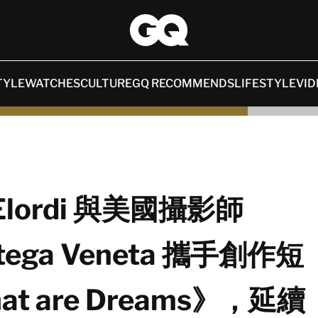
TYLE
WATCHES
CULTURE
GQ RECOMMENDS
LIFESTYLE
VID
Elordi 與美國攝影師
ottega Veneta 攜手創作短
 are Dreams》，延續