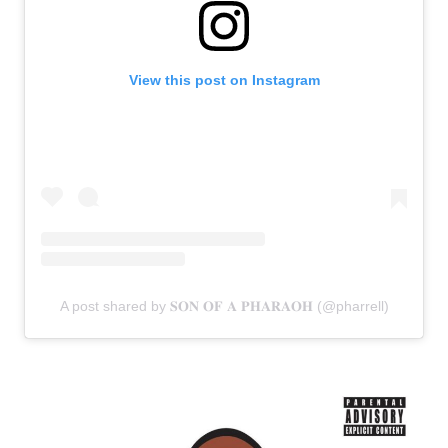
View this post on Instagram
A post shared by 𝐒𝐎𝐍 𝐎𝐅 𝐀 𝐏𝐇𝐀𝐑𝐀𝐎𝐇 (@pharrell)