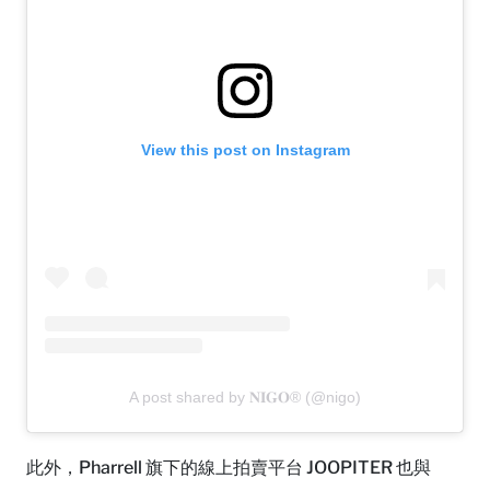
View this post on Instagram
A post shared by 𝐍𝐈𝐆𝐎® (@nigo)
此外，Pharrell 旗下的線上拍賣平台 JOOPITER 也與