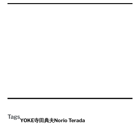
Tags
YOKE
寺田典夫
Norio Terada