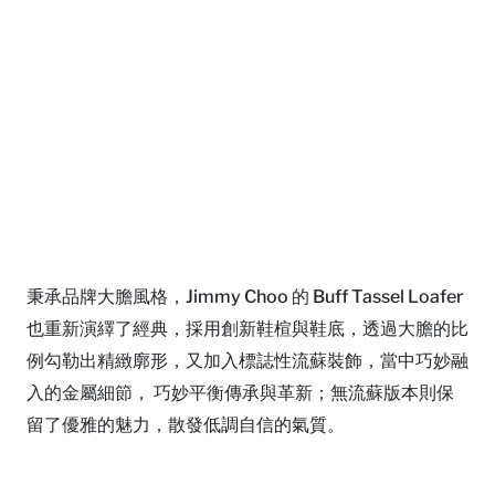
秉承品牌大膽風格，Jimmy Choo 的 Buff Tassel Loafer
也重新演繹了經典，採用創新鞋楦與鞋底，透過大膽的比
例勾勒出精緻廓形，又加入標誌性流蘇裝飾，當中巧妙融
入的金屬細節， 巧妙平衡傳承與革新；無流蘇版本則保
留了優雅的魅力，散發低調自信的氣質。