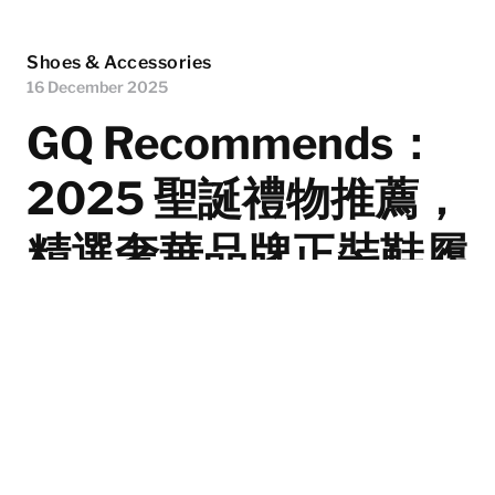
Shoes & Accessories
16 December 2025
GQ Recommends：
2025 聖誕禮物推薦，
精選奢華品牌正裝鞋履
和潮流運動鞋
鞋履一直都是男士衣櫥中不可或缺的重點部份，能夠輕易
提升一個簡單的造型，並起到畫龍點睛的作用。隨着節日
燈光閃爍，冬日空氣中瀰漫著聖誕的氛圍，又來到一年一
度挑選禮物的時候。從經典的正式鞋款，到注入街頭活力
的運動鞋，這些來自頂尖品牌的精品，不僅是腳步的陪