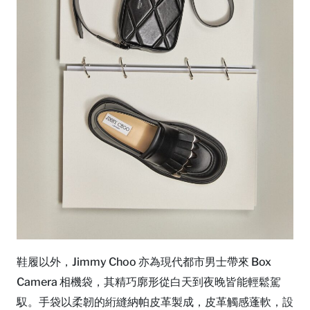
鞋履以外，Jimmy Choo 亦為現代都市男士帶來 Box
Camera 相機袋，其精巧廓形從白天到夜晚皆能輕鬆駕
馭。手袋以柔韌的絎縫納帕皮革製成，皮革觸感蓬軟，設