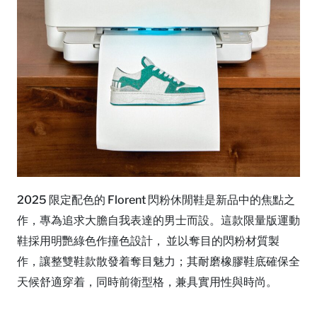
2025 限定配色的 Florent 閃粉休閒鞋是新品中的焦點之
作，專為追求大膽自我表達的男士而設。這款限量版運動
鞋採用明艷綠色作撞色設計， 並以奪目的閃粉材質製
作，讓整雙鞋款散發着奪目魅力；其耐磨橡膠鞋底確保全
天候舒適穿着，同時前衛型格，兼具實用性與時尚。