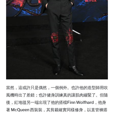
當然，這或許只是偶然，一個例外。也許他的造型師用吹
風機時出了差錯；也許健身訓練真的讓肌肉繃緊了。但隨
後，紅地毯另一端出現了他的搭檔Finn Wolfhard，他身
著 McQueen 西裝裝，其剪裁確實同樣修身，以直管褲搭