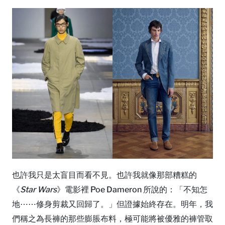
也許我只是太盲目而看不見。也許我就像那部糟糕的
《
Star Wars
》電影裡 Poe Dameron 所說的：「不知怎
地⋯⋯修身剪裁又回歸了。」但證據始終存在。明年，我
們稱之為長褲的那些膨脹布料，極可能將被優雅的褲管取