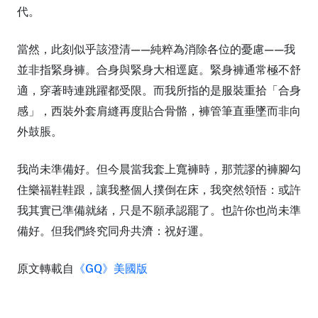
代。
當然，此刻似乎該澄清——純粹為消除各位的憂慮——我
並非指緊身褲。合身與緊身大相逕庭。緊身褲通常極不舒
適，穿著時連跳躍都受限。而我所指的是服裝重拾「合身
感」，西裝外套肩縫再度貼合骨骼，褲管筆直垂墜而非向
外鼓脹。
我尚未準備好。但今晨當我套上寬褲時，那荒謬的褲腳勾
住樂福鞋鞋跟，讓我整個人撲倒在床，我突然領悟：或許
我其實已準備就緒，只是不願承認罷了。也許你也尚未準
備好。但我們終究同舟共濟：祝好運。
原文轉載自
《GQ》美國版