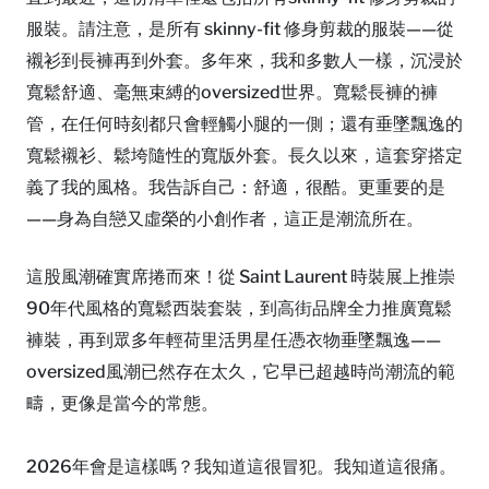
服裝。請注意，是所有 skinny-fit 修身剪裁的服裝——從
襯衫到長褲再到外套。多年來，我和多數人一樣，沉浸於
寬鬆舒適、毫無束縛的oversized世界。寬鬆長褲的褲
管，在任何時刻都只會輕觸小腿的一側；還有垂墜飄逸的
寬鬆襯衫、鬆垮隨性的寬版外套。長久以來，這套穿搭定
義了我的風格。我告訴自己：舒適，很酷。更重要的是
——身為自戀又虛榮的小創作者，這正是潮流所在。
這股風潮確實席捲而來！從 Saint Laurent 時裝展上推崇
90年代風格的寬鬆西裝套裝，到高街品牌全力推廣寬鬆
褲裝，再到眾多年輕荷里活男星任憑衣物垂墜飄逸——
oversized風潮已然存在太久，它早已超越時尚潮流的範
疇，更像是當今的常態。
2026年會是這樣嗎？我知道這很冒犯。我知道這很痛。