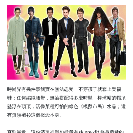
時尚界有幾件事我實在無法忍受：不穿襪子就套上樂福
鞋；任何編織腰帶，無論搭配得多麼時髦；棒球帽的帽頂
懸浮在頭頂，活像某種可怕的綠色《模擬市民》水晶；還
有無領襯衫這個概念本身。
直到最近，這份清單裡還包括所有skinny-fit 修身剪裁的