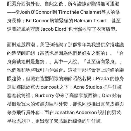
配緊身西裝外套。自此之後，所有證據都顯得無可迴避
——從Josh O’Connor 到 Timothée Chalamet等人的修
身長褲；Kit Connor 胸前緊繃的 Balmain T-shirt，甚至
連寬鬆風的守護 Jacob Elordi 也悄然收窄了衣著版型。
面對這股風潮，我照例諮詢了那群常年為我提供穿搭建議
的造型師群組（當然也是因為他們是好友之類的）。「合
身剪裁絕對是趨勢，」其中一人說。「甚至偏向緊身。」
他們溫和地將我引向伸展台。這並非那些會登上頭條的顯
眼趨勢，但藏在造型間隙的細節昭然若揭：Prada 的修身
運動褲隱於寬大 car coat 之下；Acne Studios 把牛仔褲
塞進靴筒裡；Burberry 帶來了高腰窄版西褲；Dior 雖有
禮服般寬大的短褲與巨型外套，卻也同步推出直筒皮褲與
修身飛行員外套；而在 Jonathan Anderson 設計的男裝
早秋系列中，更出現了緊貼腿部線條的牛仔褲。