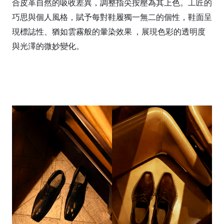
合皮革自然的吸收差異，調整指尖按壓為其上色。工匠的
巧思與個人風格，賦予每對鞋履獨一無二的個性，鞋面呈
現標誌性、猶如雲霧般的暈染效果 ，展現色彩的透明度
與光澤的微妙變化。