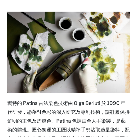
獨特的 Patina 古法染色技術由 Olga Berluti 於 1990 年
代研發，憑藉對色彩的深入研究及專利技術，讓鞋履保持
鮮明的主色及煙燻色。Patina 色調由全人手染製，是藝
術的體現。匠心獨運的工匠以精準手勢沾取適量染料，配