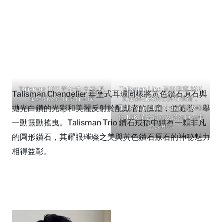
Talisman 18K 黃金/白金/玫瑰
Talisman Line 高級珠寶 18K
Talisman Chandelier 垂墜式耳環同樣將黃色鑽石原石與
金鑽石及鑽石原石手鐲
黃金鑽石及鑽石原石項鏈，
拋光白鑽的光彩和美麗反射於配戴者的臉龐，並隨着一舉
Talisman Chandelier 高級珠
寶 18K 黃金鑽石及鑽石原石垂
一動靈動搖曳。Talisman Trio 鑽石戒指中鑲有一顆非凡
墜式耳環
的圓形鑽石，其耀眼璀璨之美與黃色鑽石原石的神秘魅力
相得益彰。