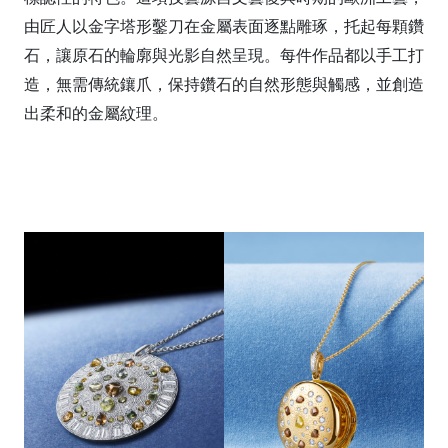
由匠人以金字塔形鑿刀在金屬表面逐點雕琢，托起每顆鑽
石，讓原石的輪廓與光影自然呈現。每件作品都以手工打
造，無需傳統鑲爪，保持鑽石的自然形態與觸感，並創造
出柔和的金屬紋理。