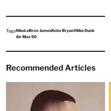
Tags
Nike
LeBron James
Kobe Bryant
Nike Dunk
Air Max 90
Recommended Articles