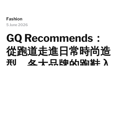
Fashion
5 June 2026
GQ Recommends：
從跑道走進日常時尚造
型，各大品牌的跑鞋入
手推介
隨著近年跑步文化席捲全球，跑鞋早已不再局限於運動
場，而是躍升為時尚人士鞋櫃中的必備單品。無論是實際
穿上跑道，還是融入日常造型，跑鞋總能兼顧舒適感與風
格演繹，輕鬆駕馭從運動休閒到街頭混搭的多元場景。