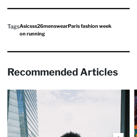
Tags
Asics
ss26
menswear
Paris fashion week
on running
Recommended Articles