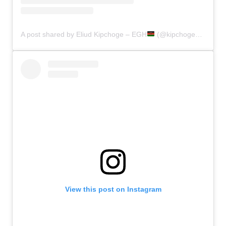
A post shared by Eliud Kipchoge – EGH
(@kipchogeeliud)
View this post on Instagram