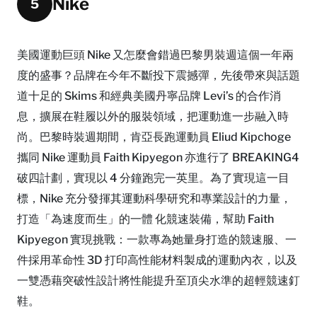
Nike
5
美國運動巨頭 Nike 又怎麼會錯過巴黎男裝週這個一年兩
度的盛事？品牌在今年不斷投下震撼彈，先後帶來與話題
道十足的 Skims 和經典美國丹寧品牌 Levi’s 的合作消
息，擴展在鞋履以外的服裝領域，把運動進一步融入時
尚。巴黎時裝週期間，肯亞長跑運動員 Eliud Kipchoge
攜同 Nike 運動員 Faith Kipyegon 亦進行了 BREAKING4
破四計劃，實現以 4 分鐘跑完一英里。為了實現這一目
標，Nike 充分發揮其運動科學研究和專業設計的力量，
打造「為速度而生」的一體 化競速裝備，幫助 Faith
Kipyegon 實現挑戰：一款專為她量身打造的競速服、一
件採用革命性 3D 打印高性能材料製成的運動內衣，以及
一雙憑藉突破性設計將性能提升至頂尖水準的超輕競速釘
鞋。