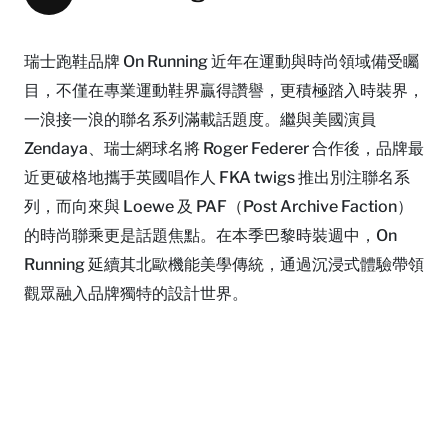
瑞士跑鞋品牌 On Running 近年在運動與時尚領域備受矚
目，不僅在專業運動鞋界贏得讚譽，更積極踏入時裝界，
一浪接一浪的聯名系列滿載話題度。繼與美國演員
Zendaya、瑞士網球名將 Roger Federer 合作後，品牌最
近更破格地攜手英國唱作人 FKA twigs 推出別注聯名系
列，而向來與 Loewe 及 PAF（Post Archive Faction）
的時尚聯乘更是話題焦點。在本季巴黎時裝週中，On
Running 延續其北歐機能美學傳統，通過沉浸式體驗帶領
觀眾融入品牌獨特的設計世界。