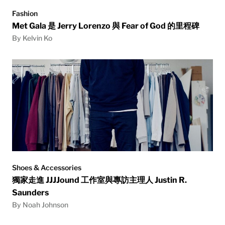
Fashion
Met Gala 是 Jerry Lorenzo 與 Fear of God 的里程碑
By Kelvin Ko
Shoes & Accessories
獨家走進 JJJJound 工作室與專訪主理人 Justin R.
Saunders
By Noah Johnson