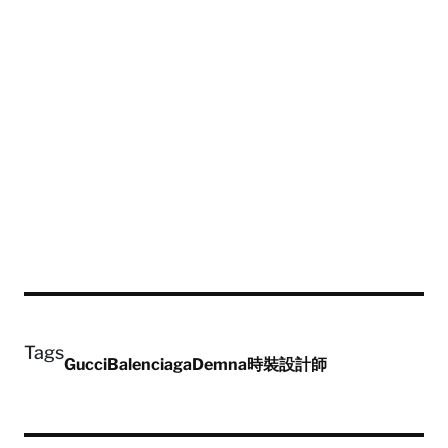
Tags
Gucci
Balenciaga
Demna
時裝
設計師