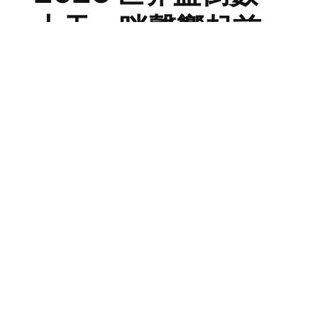
Sports
2 June 2026
2026 世界盃倒數
十天：哨聲響起前
的穿搭戰場！盤點
今屆重磅足球時尚
聯乘