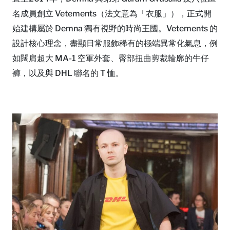
名成員創立 Vetements（法文意為「衣服」），正式開
始建構屬於 Demna 獨有視野的時尚王國。Vetements 的
設計核心理念，盡顯日常服飾稀有的極端異常化氣息，例
如闊肩超大 MA-1 空軍外套、臀部扭曲剪裁輪廓的牛仔
褲，以及與 DHL 聯名的 T 恤。