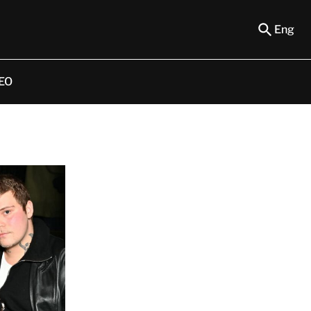
Eng
EO