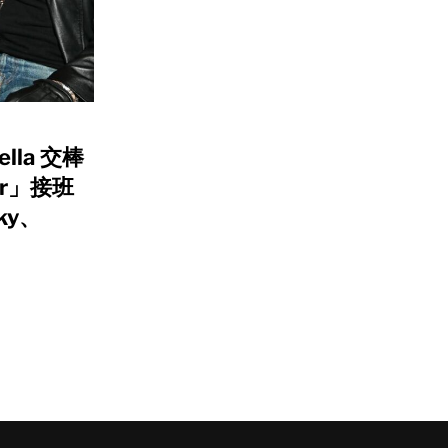
hella 交棒
er」接班
ky、