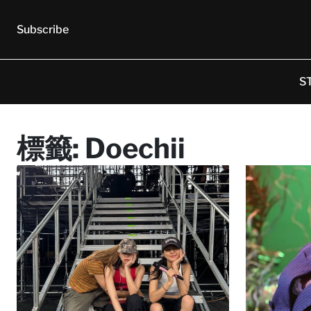
Subscribe
S
標籤:
Doechii