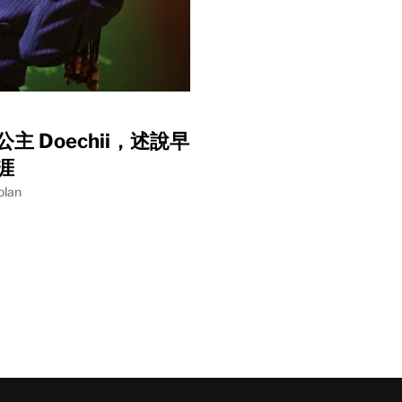
主 Doechii，述說早
涯
olan