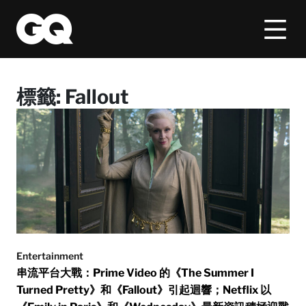
標籤:
Fallout
Entertainment
串流平台大戰：Prime Video 的《The Summer I
Turned Pretty》和《Fallout》引起迴響；Netflix 以