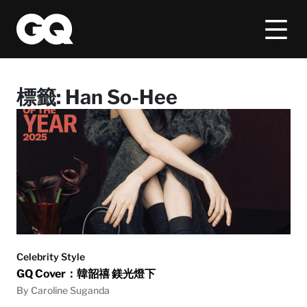
標籤:
Han So-Hee
Celebrity Style
GQ Cover：韓韶禧 鎂光燈下
By Caroline Suganda