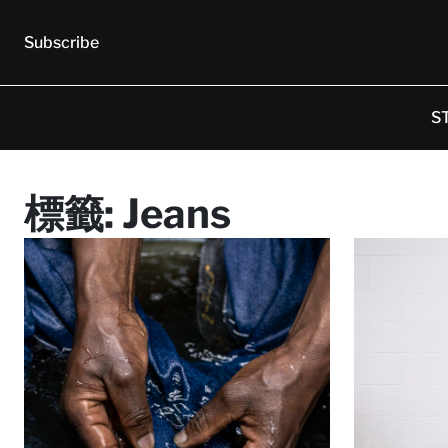
Subscribe
S
標籤:
Jeans