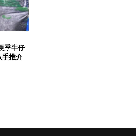
：夏季牛仔
入手推介