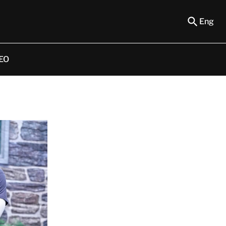
Eng
EO