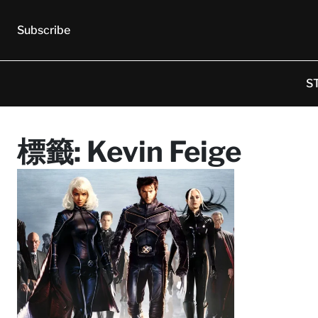
Subscribe
S
標籤:
Kevin Feige