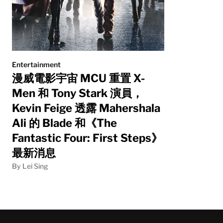
Entertainment
漫威電影宇宙 MCU 重置 X-
Men 和 Tony Stark 演員，
Kevin Feige 透露 Mahershala
Ali 的 Blade 和《The
Fantastic Four: First Steps》
最新消息
By Lei Sing