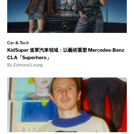
Car & Tech
KidSuper 進軍汽車領域：以藝術重塑 Mercedes-Benz
CLA「Superhero」
By Edmond Leung