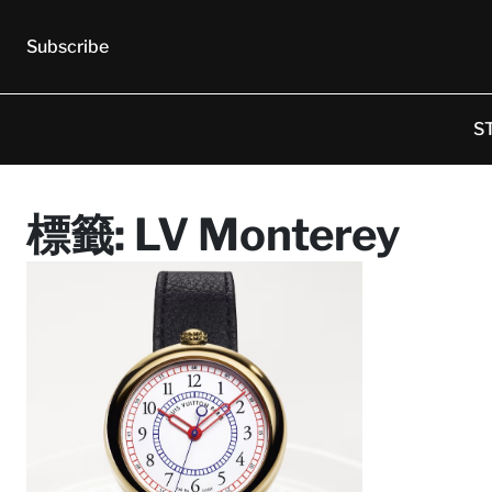
Subscribe
S
標籤:
LV Monterey