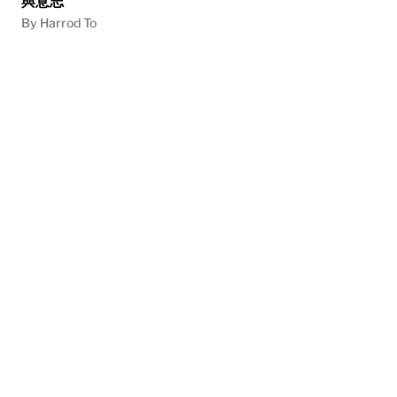
與意志
By Harrod To