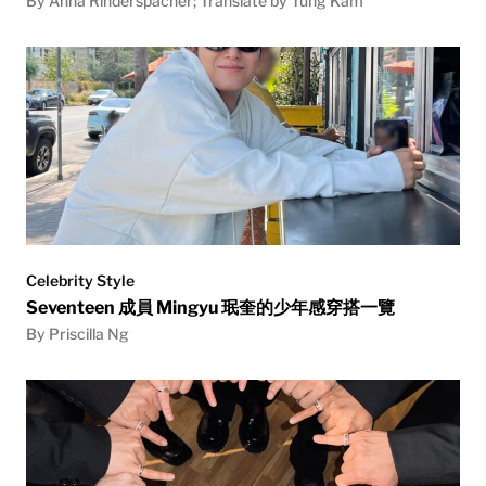
By Anna Rinderspacher; Translate by Tung Kam
Celebrity Style
Seventeen 成員 Mingyu 珉奎的少年感穿搭一覽
By Priscilla Ng