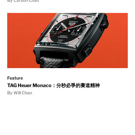
By Carson Chan
Feature
TAG Heuer Monaco：分秒必爭的賽道精神
By Will Chan