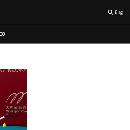
Eng
EO