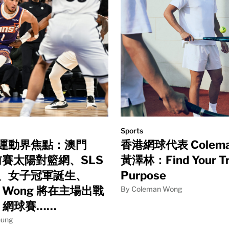
Sports
運動界焦點：澳門
香港網球代表 Colema
前賽太陽對籃網、SLS
黃澤林：Find Your T
、女子冠軍誕生、
Purpose
n Wong 將在主場出戰
By Coleman Wong
S 網球賽……
eung