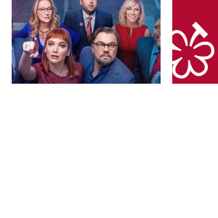
Culture
Food & Drink 
所以 Netflix 推出近 20 年，哪
米芝蓮公
部電影最多人看？歷年排行榜
南》：如
Top 10 絕不怕你片荒！
評審不再
顆葡萄的 
By Ellen Wang
By Ellen Wang