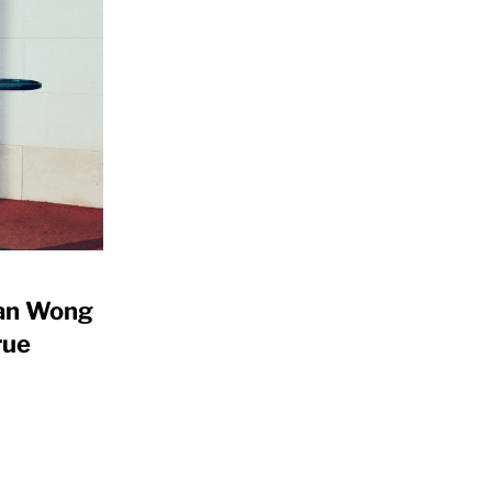
n Wong
rue