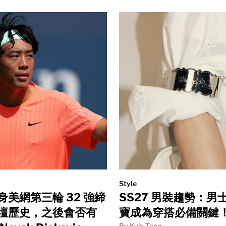
Style
身美網第三輪 32 強締
SS27 男裝趨勢：男
壇歷史，之後會否有
寶成為穿搭必備關鍵
By Kyle Tang