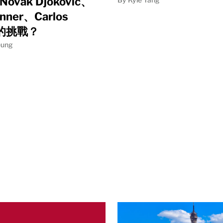
ovak Djokovic、
inner、Carlos
z 的挑戰？
eung