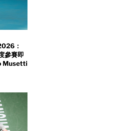
026：
k 首度參賽即
Musetti