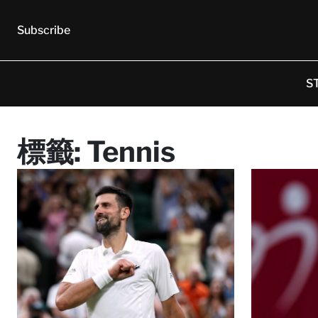
Subscribe
S
標籤:
Tennis