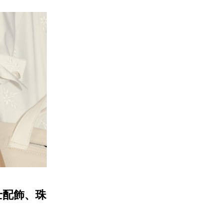
士配飾、珠
！