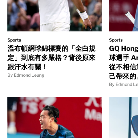
Sports
Sports
溫布頓網球錦標賽的「全白規
GQ Hon
定」到底有多嚴格？背後原來
球選手 An
跟汗水有關！
從不相信
己帶來的
By Edmond Leung
By Edmond L