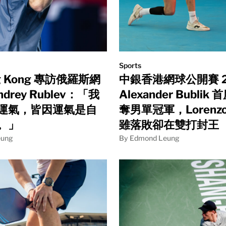
Sports
g Kong 專訪俄羅斯網
中銀香港網球公開賽 2
drey Rublev：「我
Alexander Bubli
運氣，皆因運氣是自
奪男單冠軍，Lorenzo 
。」
雖落敗卻在雙打封王
eung
By Edmond Leung