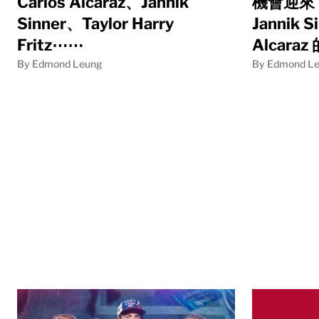
Carlos Alcaraz、Jannik
機會迎來 N
Sinner、Taylor Harry
Jannik S
Fritz⋯⋯
Alcara
By Edmond Leung
By Edmond L