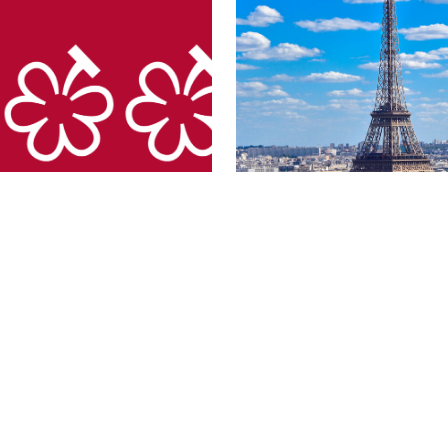
& Travel
Food & Drink & Travel
開第一份《葡萄酒指
GQ Summer 第四章
何評選？怎麼分級？
France 編輯部夏日
假裝秘密客，獲得三
黎及近郊私藏景點
9 座酒莊！
By Mike Lai
; Photo Soure: MICHELIN